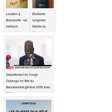
Location à
Étudiants
Brazzaville : les
congolais
bailleurs
libérés au
sortent le
Sénégal : un
carton rouge,
dénouement
les locataires «
heureux, mais
à salaire
une urgence
fantôme »…
demeure
Département du Congo
Oubangui en tête du
Baccalauréat général 2026 avec
75,86%